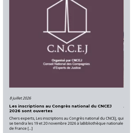
16 juin 2026
CEJ
Actions et formations – Cour d’Appel d’Aix-en-
Provence
 CNCEJ, qui
La CNEJI a organisé le 28 mai 2026, une réunion régionale au
 nationale
Cannet des Maures, sous la coordination de Luc RICHAUD,
expert près [...]