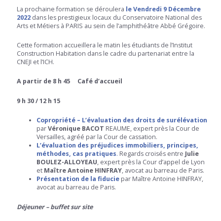
La prochaine formation se déroulera
le Vendredi 9 Décembre
2022
dans les prestigieux locaux du Conservatoire National des
Arts et Métiers à PARIS au sein de l’amphithéâtre Abbé Grégoire.
Cette formation accueillera le matin les étudiants de l’Institut
Construction Habitation dans le cadre du partenariat entre la
CNEJI et l’ICH.
A partir de 8 h 45 Café d’accueil
9 h 30 / 12 h 15
Copropriété – L’évaluation des droits de surélévation
par
Véronique BACOT
REAUME, expert près la Cour de
Versailles, agréé par la Cour de cassation.
L’évaluation des préjudices immobiliers, principes,
méthodes, cas pratiques
.
Regards croisés entre
Julie
BOULEZ-ALLOYEAU
, expert près la Cour d’appel de Lyon
et
Maître Antoine HINFRAY
, avocat au barreau de Paris.
Présentation de la fiducie
par Maître Antoine HINFRAY,
avocat au barreau de Paris.
Déjeuner – buffet sur site