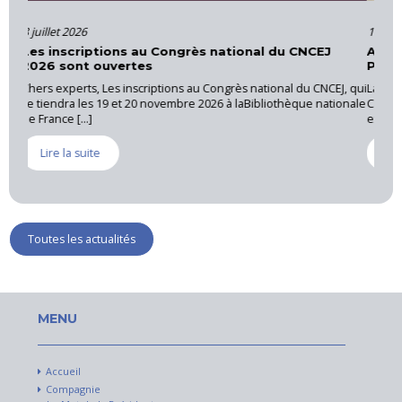
16 juin 2026
Actions et formations – Cour d’Appel d’Aix-en-
Provence
J, qui
La CNEJI a organisé le 28 mai 2026, une réunion régionale au
ionale
Cannet des Maures, sous la coordination de Luc RICHAUD,
expert près [...]
Lire la suite
Toutes les actualités
MENU
Accueil
Compagnie