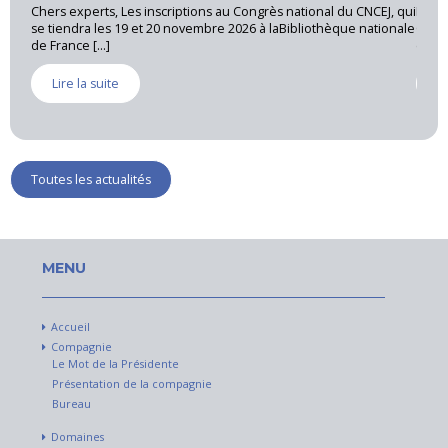
ons au Congrès national du CNCEJ, qui
La CNEJI a organisé le 28 mai 2026, un
embre 2026 à laBibliothèque nationale
Cannet des Maures, sous la coordinat
expert près [...]
Lire la suite
Toutes les actualités
MENU
Accueil
Compagnie
Le Mot de la Présidente
Présentation de la compagnie
Bureau
Domaines