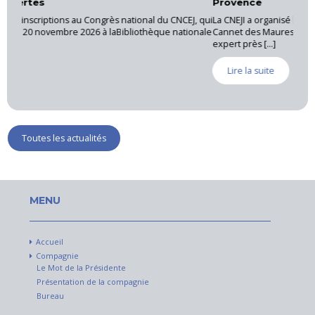
Provence
J, qui
La CNEJI a organisé le 28 mai 2026, une réunion régionale au
ionale
Cannet des Maures, sous la coordination de Luc RICHAUD,
expert près [...]
Lire la suite
Toutes les actualités
MENU
Accueil
Compagnie
Le Mot de la Présidente
Présentation de la compagnie
Bureau