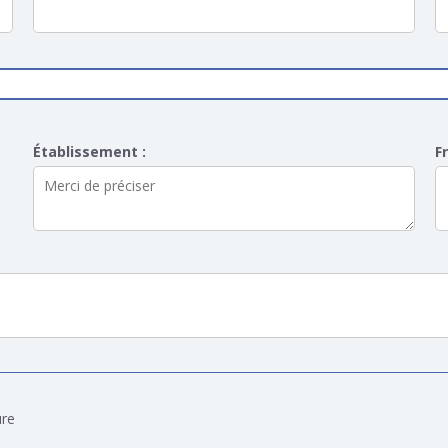
Établissement :
F
ure