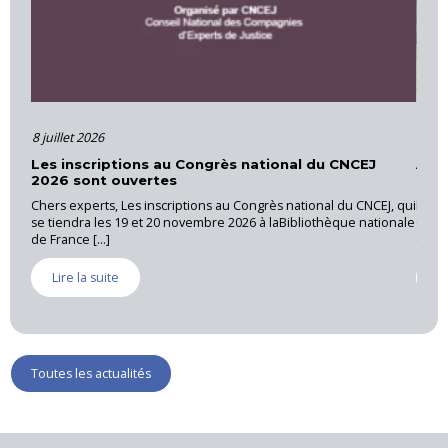
16 juin 2026
tional du CNCEJ
Actions et formations – Cour d’Appel d’
Provence
rès national du CNCEJ, qui
La CNEJI a organisé le 28 mai 2026, une réunion r
à laBibliothèque nationale
Cannet des Maures, sous la coordination de Luc 
expert près [...]
Lire la suite
Toutes les actualités