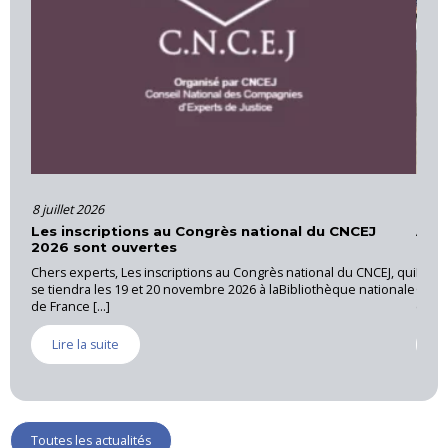
8 juillet 2026
16 ju
Les inscriptions au Congrès national du CNCEJ
Acti
2026 sont ouvertes
Pro
Chers experts, Les inscriptions au Congrès national du CNCEJ, qui
La CN
se tiendra les 19 et 20 novembre 2026 à laBibliothèque nationale
Canne
de France [...]
exper
Lire la suite
Li
Toutes les actualités