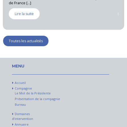
de France [...]
expert pr
Lire la suite
Lire 
Toutes les actualités
MENU
Accueil
Compagnie
Le Mot de la Présidente
Présentation de la compagnie
Bureau
Domaines
d’intervention
Annuaire