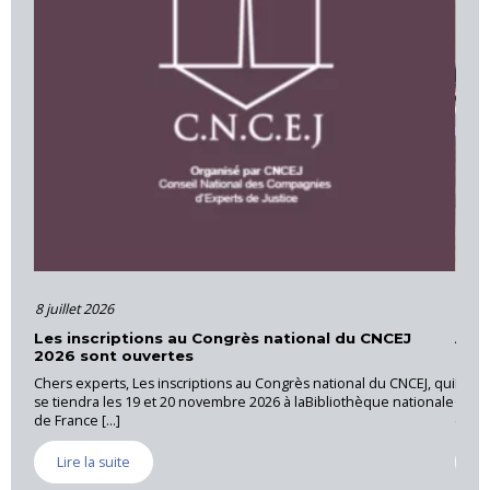
8 juillet 2026
16 ju
Les inscriptions au Congrès national du CNCEJ
Acti
2026 sont ouvertes
Pro
Chers experts, Les inscriptions au Congrès national du CNCEJ, qui
La CN
se tiendra les 19 et 20 novembre 2026 à laBibliothèque nationale
Canne
de France [...]
exper
Lire la suite
Li