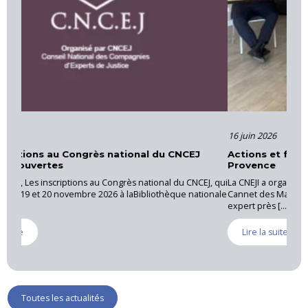
16 juin 2026
Actions et formations – Cour d’Appel d’Aix-en-
Provence
J, qui
La CNEJI a organisé le 28 mai 2026, une réunion régionale au
ionale
Cannet des Maures, sous la coordination de Luc RICHAUD,
expert près [...]
Lire la suite
Toutes les actualités