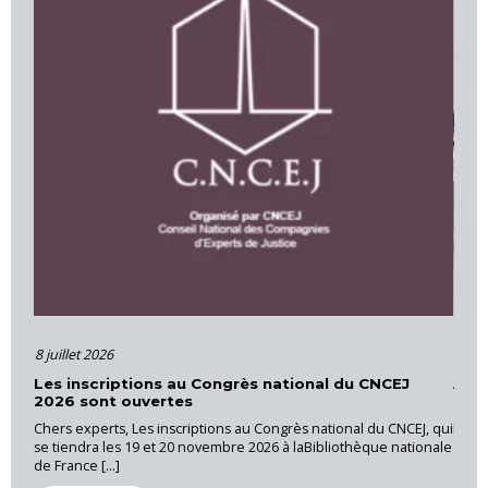
16 juin 2026
CNCEJ
Actions et formations – Cour d’Appel d’Aix-en-
Provence
du CNCEJ, qui
La CNEJI a organisé le 28 mai 2026, une réunion régionale au
que nationale
Cannet des Maures, sous la coordination de Luc RICHAUD,
expert près [...]