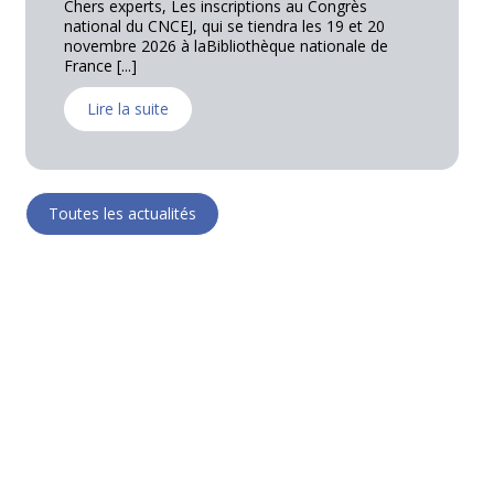
ès
La CNEJI a organisé le 28 mai 2026, une réunion
et 20
régionale au Cannet des Maures, sous la
le de
coordination de Luc RICHAUD, expert près [...]
Lire la suite
Toutes les actualités