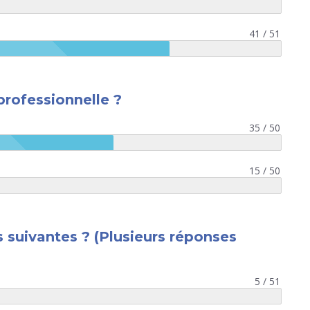
41 / 51
 professionnelle ?
35 / 50
15 / 50
es suivantes ? (Plusieurs réponses
8 juillet 2026
5 / 51
Les inscriptions au Congrès nati
CNCEJ 2026 sont ouvertes