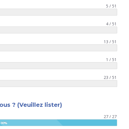
Chers experts, Les inscriptions au Congr
5 / 51
national du CNCEJ, qui se tiendra les 19 
novembre 2026 à laBibliothèque nationa
France [...]
4 / 51
Lire la suite
13 / 51
1 / 51
23 / 51
ous ? (Veuillez lister)
27 / 27
.00%