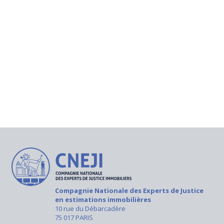
Compagnie Nationale des Experts de Justice
en estimations immobilières
10 rue du Débarcadère
75 017 PARIS