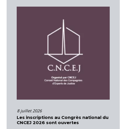
16 juin 2026
onal du
Actions et formations – Cour d’Appel
d’Aix-en-Provence