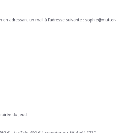
en adressant un mail à l’adresse suivante :
sophie@mutter-
soirée du Jeudi.
er
350 €
–
tarif de 400 € à compter du 1
Août 2022.