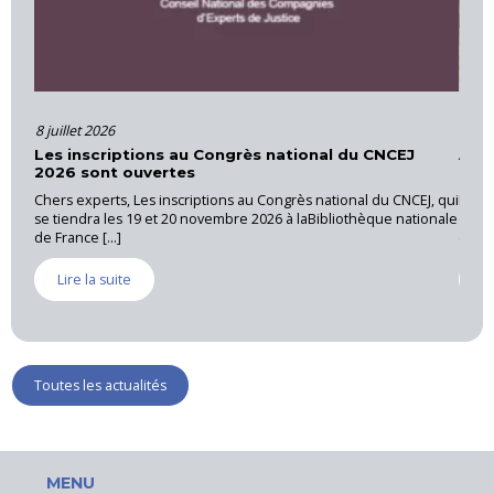
8 juillet 2026
16 juin 202
Les inscriptions au Congrès national du CNCEJ
Actions e
2026 sont ouvertes
Provenc
Chers experts, Les inscriptions au Congrès national du CNCEJ, qui
La CNEJI a 
se tiendra les 19 et 20 novembre 2026 à laBibliothèque nationale
Cannet des
de France [...]
expert près 
Lire la suite
Lire la s
Toutes les actualités
MENU