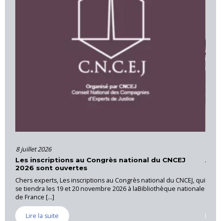
llet 2026
16 juin 2026
 inscriptions au Congrès national du CNCEJ
Actions et f
6 sont ouvertes
Provence
s experts, Les inscriptions au Congrès national du CNCEJ, qui
La CNEJI a orga
iendra les 19 et 20 novembre 2026 à laBibliothèque nationale
Cannet des Mau
ance [...]
expert près [...]
ire la suite
Lire la suite