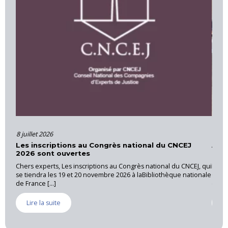
8 juillet 2026
16 ju
Les inscriptions au Congrès national du CNCEJ
Acti
2026 sont ouvertes
Pro
Chers experts, Les inscriptions au Congrès national du CNCEJ, qui
La CN
se tiendra les 19 et 20 novembre 2026 à laBibliothèque nationale
Canne
de France [...]
exper
Lire la suite
Li