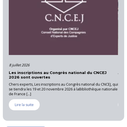
16 juin 2026
onal du CNCEJ
Actions et formations – Cour d’Appel d’Ai
Provence
s national du CNCEJ, qui
La CNEJI a organisé le 28 mai 2026, une réunion régi
aBibliothèque nationale
Cannet des Maures, sous la coordination de Luc RI
expert près [...]
Lire la suite