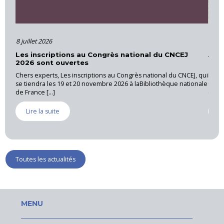
16 juin 2026
tional du CNCEJ
Actions et formations – Cour d’Appel d’
Provence
rès national du CNCEJ, qui
La CNEJI a organisé le 28 mai 2026, une réunion r
à laBibliothèque nationale
Cannet des Maures, sous la coordination de Luc 
expert près [...]
Lire la suite
Toutes les actualités
MENU