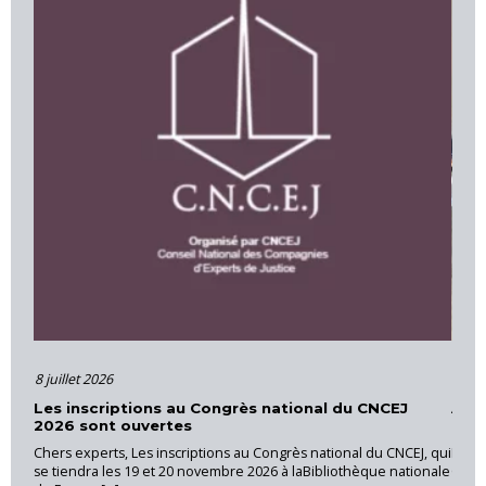
16 juin 2026
EJ
Actions et formations – Cour d’Appel d’Aix-en-
Provence
NCEJ, qui
La CNEJI a organisé le 28 mai 2026, une réunion régionale au
ationale
Cannet des Maures, sous la coordination de Luc RICHAUD,